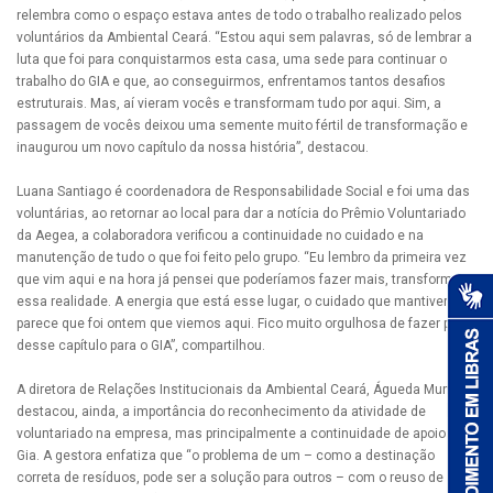
relembra como o espaço estava antes de todo o trabalho realizado pelos
voluntários da Ambiental Ceará. “Estou aqui sem palavras, só de lembrar a
luta que foi para conquistarmos esta casa, uma sede para continuar o
trabalho do GIA e que, ao conseguirmos, enfrentamos tantos desafios
estruturais. Mas, aí vieram vocês e transformam tudo por aqui. Sim, a
passagem de vocês deixou uma semente muito fértil de transformação e
inaugurou um novo capítulo da nossa história”, destacou.
Luana Santiago é coordenadora de Responsabilidade Social e foi uma das
voluntárias, ao retornar ao local para dar a notícia do Prêmio Voluntariado
da Aegea, a colaboradora verificou a continuidade no cuidado e na
manutenção de tudo o que foi feito pelo grupo. “Eu lembro da primeira vez
que vim aqui e na hora já pensei que poderíamos fazer mais, transformar
essa realidade. A energia que está esse lugar, o cuidado que mantiveram,
parece que foi ontem que viemos aqui. Fico muito orgulhosa de fazer parte
desse capítulo para o GIA”, compartilhou.
A diretora de Relações Institucionais da Ambiental Ceará, Águeda Muniz,
destacou, ainda, a importância do reconhecimento da atividade de
voluntariado na empresa, mas principalmente a continuidade de apoio ao
Gia. A gestora enfatiza que “o problema de um – como a destinação
correta de resíduos, pode ser a solução para outros – com o reuso de