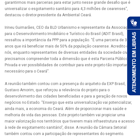
garantirmos mais parcerias para estar junto nesse grande desafio que é
universalizar o esgotamento sanitário para 4,3 milhões de cearenses”,
destacou o diretor-presidente da Ambiental Ceará.
Irineu Guimarães, CEO da BLD Urbanismo e representante da Associação
para o Desenvolvimento Imobiliário e Turístico do Brasil (ADIT Brasil),
ressaltou a importância da PPP para a população. “É uma parceria de 30
anos que irá beneficiar mais de 50% da população cearense. Acredito que
nós, enquanto representantes de diversas entidades da sociedade civil,
precisamos compreender toda a dimensão que é esta Parceria Público-
Privada e ver possibilidades de contribuir para este projeto tão importante e
necessário para o Ceará”.
A reunião também contou com a presença do arquiteto da EXP Brasil,
Gustavo Amorim, que reforçou a relevância do projeto para o
desenvolvimento das cidades beneficiadas e para a geração de novos
negócios no Estado. “Enxergo que esta universalização vai potencializar,
ainda mais, a economia do Ceará. Além de proporcionar mais saúde e
melhoria de vida das pessoas. Este projeto também vai propiciar uma
maior valorização nos territórios que tiverem mais infraestrutura e acesso
à rede de esgotamento sanitário”, disse. A reunião da Câmara Setorial
também contou com a participação de representantes do segmento.