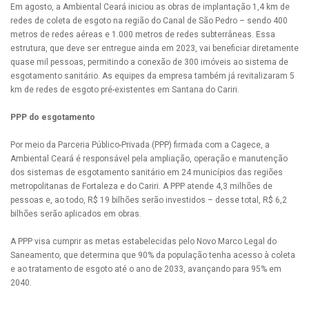
Em agosto, a Ambiental Ceará iniciou as obras de implantação 1,4 km de
redes de coleta de esgoto na região do Canal de São Pedro – sendo 400
metros de redes aéreas e 1.000 metros de redes subterrâneas. Essa
estrutura, que deve ser entregue ainda em 2023, vai beneficiar diretamente
quase mil pessoas, permitindo a conexão de 300 imóveis ao sistema de
esgotamento sanitário. As equipes da empresa também já revitalizaram 5
km de redes de esgoto pré-existentes em Santana do Cariri.
PPP do esgotamento
Por meio da Parceria Público-Privada (PPP) firmada com a Cagece, a
Ambiental Ceará é responsável pela ampliação, operação e manutenção
dos sistemas de esgotamento sanitário em 24 municípios das regiões
metropolitanas de Fortaleza e do Cariri. A PPP atende 4,3 milhões de
pessoas e, ao todo, R$ 19 bilhões serão investidos – desse total, R$ 6,2
bilhões serão aplicados em obras.
A PPP visa cumprir as metas estabelecidas pelo Novo Marco Legal do
Saneamento, que determina que 90% da população tenha acesso à coleta
e ao tratamento de esgoto até o ano de 2033, avançando para 95% em
2040.