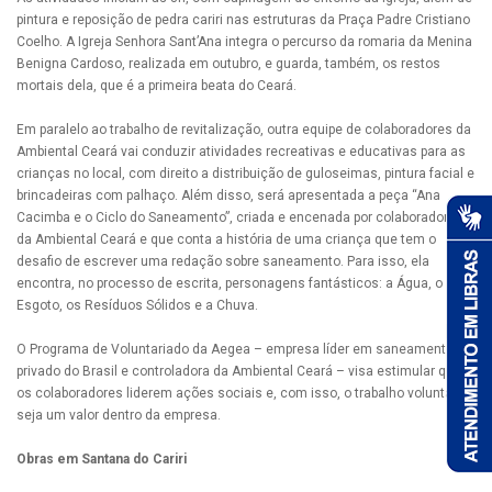
pintura e reposição de pedra cariri nas estruturas da Praça Padre Cristiano
Coelho. A Igreja Senhora Sant’Ana integra o percurso da romaria da Menina
Benigna Cardoso, realizada em outubro, e guarda, também, os restos
mortais dela, que é a primeira beata do Ceará.
Em paralelo ao trabalho de revitalização, outra equipe de colaboradores da
Ambiental Ceará vai conduzir atividades recreativas e educativas para as
crianças no local, com direito a distribuição de guloseimas, pintura facial e
brincadeiras com palhaço. Além disso, será apresentada a peça “Ana
Cacimba e o Ciclo do Saneamento”, criada e encenada por colaboradores
da Ambiental Ceará e que conta a história de uma criança que tem o
desafio de escrever uma redação sobre saneamento. Para isso, ela
encontra, no processo de escrita, personagens fantásticos: a Água, o
Esgoto, os Resíduos Sólidos e a Chuva.
O Programa de Voluntariado da Aegea – empresa líder em saneamento
privado do Brasil e controladora da Ambiental Ceará – visa estimular que
os colaboradores liderem ações sociais e, com isso, o trabalho voluntário
seja um valor dentro da empresa.
Obras em Santana do Cariri