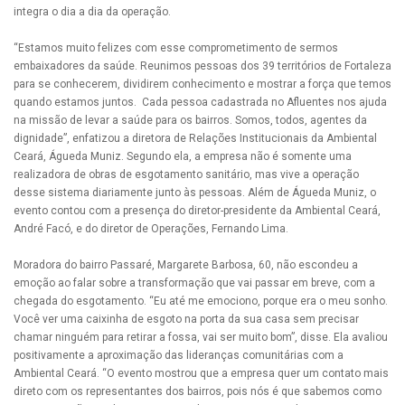
integra o dia a dia da operação.
“Estamos muito felizes com esse comprometimento de sermos
embaixadores da saúde. Reunimos pessoas dos 39 territórios de Fortaleza
para se conhecerem, dividirem conhecimento e mostrar a força que temos
quando estamos juntos. Cada pessoa cadastrada no Afluentes nos ajuda
na missão de levar a saúde para os bairros. Somos, todos, agentes da
dignidade”, enfatizou a diretora de Relações Institucionais da Ambiental
Ceará, Águeda Muniz. Segundo ela, a empresa não é somente uma
realizadora de obras de esgotamento sanitário, mas vive a operação
desse sistema diariamente junto às pessoas. Além de Águeda Muniz, o
evento contou com a presença do diretor-presidente da Ambiental Ceará,
André Facó, e do diretor de Operações, Fernando Lima.
Moradora do bairro Passaré, Margarete Barbosa, 60, não escondeu a
emoção ao falar sobre a transformação que vai passar em breve, com a
chegada do esgotamento. “Eu até me emociono, porque era o meu sonho.
Você ver uma caixinha de esgoto na porta da sua casa sem precisar
chamar ninguém para retirar a fossa, vai ser muito bom”, disse. Ela avaliou
positivamente a aproximação das lideranças comunitárias com a
Ambiental Ceará. “O evento mostrou que a empresa quer um contato mais
direto com os representantes dos bairros, pois nós é que sabemos como