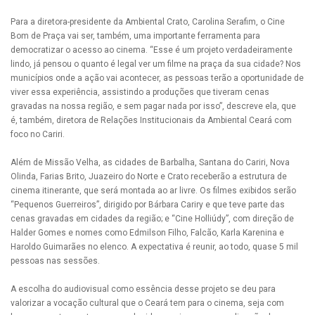
Para a diretora-presidente da Ambiental Crato, Carolina Serafim, o Cine
Bom de Praça vai ser, também, uma importante ferramenta para
democratizar o acesso ao cinema. “Esse é um projeto verdadeiramente
lindo, já pensou o quanto é legal ver um filme na praça da sua cidade? Nos
municípios onde a ação vai acontecer, as pessoas terão a oportunidade de
viver essa experiência, assistindo a produções que tiveram cenas
gravadas na nossa região, e sem pagar nada por isso”, descreve ela, que
é, também, diretora de Relações Institucionais da Ambiental Ceará com
foco no Cariri.
Além de Missão Velha, as cidades de Barbalha, Santana do Cariri, Nova
Olinda, Farias Brito, Juazeiro do Norte e Crato receberão a estrutura de
cinema itinerante, que será montada ao ar livre. Os filmes exibidos serão
“Pequenos Guerreiros”, dirigido por Bárbara Cariry e que teve parte das
cenas gravadas em cidades da região; e “Cine Holliúdy”, com direção de
Halder Gomes e nomes como Edmilson Filho, Falcão, Karla Karenina e
Haroldo Guimarães no elenco. A expectativa é reunir, ao todo, quase 5 mil
pessoas nas sessões.
A escolha do audiovisual como essência desse projeto se deu para
valorizar a vocação cultural que o Ceará tem para o cinema, seja com