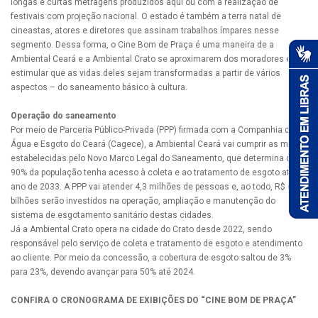
longas e curtas metragens produzidos aqui ou com a realização de
festivais com projeção nacional. O estado é também a terra natal de
cineastas, atores e diretores que assinam trabalhos ímpares nesse
segmento. Dessa forma, o Cine Bom de Praça é uma maneira de a
Ambiental Ceará e a Ambiental Crato se aproximarem dos moradores e
estimular que as vidas deles sejam transformadas a partir de vários
aspectos – do saneamento básico à cultura.
Operação do saneamento
Por meio de Parceria Público-Privada (PPP) firmada com a Companhia de
Água e Esgoto do Ceará (Cagece), a Ambiental Ceará vai cumprir as metas
estabelecidas pelo Novo Marco Legal do Saneamento, que determina que
90% da população tenha acesso à coleta e ao tratamento de esgoto até o
ano de 2033. A PPP vai atender 4,3 milhões de pessoas e, ao todo, R$ 6,2
bilhões serão investidos na operação, ampliação e manutenção do
sistema de esgotamento sanitário destas cidades.
Já a Ambiental Crato opera na cidade do Crato desde 2022, sendo
responsável pelo serviço de coleta e tratamento de esgoto e atendimento
ao cliente. Por meio da concessão, a cobertura de esgoto saltou de 3%
para 23%, devendo avançar para 50% até 2024.
CONFIRA O CRONOGRAMA DE EXIBIÇÕES DO “CINE BOM DE PRAÇA”