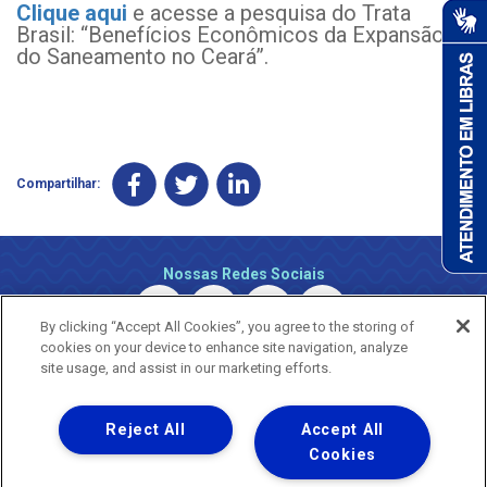
Clique aqui
e acesse a pesquisa do Trata
Brasil: “Benefícios Econômicos da Expansão
do Saneamento no Ceará”.
Compartilhar:
Nossas Redes Sociais
By clicking “Accept All Cookies”, you agree to the storing of
cookies on your device to enhance site navigation, analyze
site usage, and assist in our marketing efforts.
Reject All
Accept All
Uma empresa
Copyright ® 2026 - Todos os Direitos Reservados.
Cookies
Nossa natureza movimenta a vida