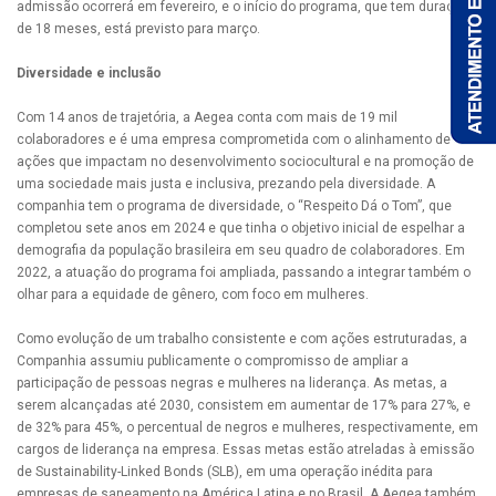
admissão ocorrerá em fevereiro, e o início do programa, que tem duração
de 18 meses, está previsto para março.
Diversidade e inclusão
Com 14 anos de trajetória, a Aegea conta com mais de 19 mil
colaboradores e é uma empresa comprometida com o alinhamento de
ações que impactam no desenvolvimento sociocultural e na promoção de
uma sociedade mais justa e inclusiva, prezando pela diversidade. A
companhia tem o programa de diversidade, o “Respeito Dá o Tom”, que
completou sete anos em 2024 e que tinha o objetivo inicial de espelhar a
demografia da população brasileira em seu quadro de colaboradores. Em
2022, a atuação do programa foi ampliada, passando a integrar também o
olhar para a equidade de gênero, com foco em mulheres.
Como evolução de um trabalho consistente e com ações estruturadas, a
Companhia assumiu publicamente o compromisso de ampliar a
participação de pessoas negras e mulheres na liderança. As metas, a
serem alcançadas até 2030, consistem em aumentar de 17% para 27%, e
de 32% para 45%, o percentual de negros e mulheres, respectivamente, em
cargos de liderança na empresa. Essas metas estão atreladas à emissão
de Sustainability-Linked Bonds (SLB), em uma operação inédita para
empresas de saneamento na América Latina e no Brasil. A Aegea também