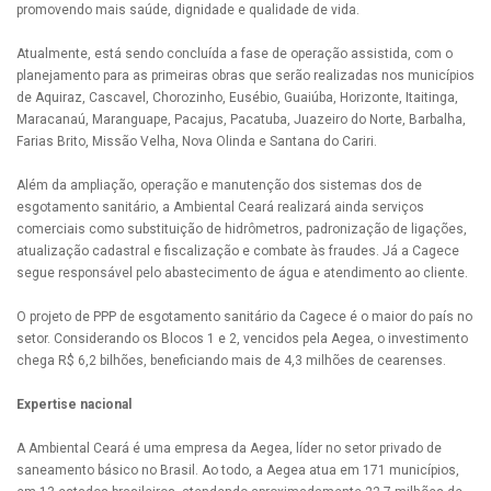
promovendo mais saúde, dignidade e qualidade de vida.
Atualmente, está sendo concluída a fase de operação assistida, com o
planejamento para as primeiras obras que serão realizadas nos municípios
de Aquiraz, Cascavel, Chorozinho, Eusébio, Guaiúba, Horizonte, Itaitinga,
Maracanaú, Maranguape, Pacajus, Pacatuba, Juazeiro do Norte, Barbalha,
Farias Brito, Missão Velha, Nova Olinda e Santana do Cariri.
Além da ampliação, operação e manutenção dos sistemas dos de
esgotamento sanitário, a Ambiental Ceará realizará ainda serviços
comerciais como substituição de hidrômetros, padronização de ligações,
atualização cadastral e fiscalização e combate às fraudes. Já a Cagece
segue responsável pelo abastecimento de água e atendimento ao cliente.
O projeto de PPP de esgotamento sanitário da Cagece é o maior do país no
setor. Considerando os Blocos 1 e 2, vencidos pela Aegea, o investimento
chega R$ 6,2 bilhões, beneficiando mais de 4,3 milhões de cearenses.
Expertise nacional
A Ambiental Ceará é uma empresa da Aegea, líder no setor privado de
saneamento básico no Brasil. Ao todo, a Aegea atua em 171 municípios,