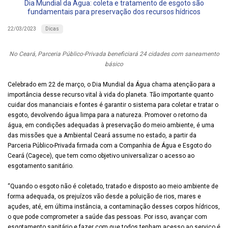
Dia Mundial da Água: coleta e tratamento de esgoto são
fundamentais para preservação dos recursos hídricos
Dicas
22/03/2023
No Ceará, Parceria Público-Privada beneficiará 24 cidades com saneamento
básico
Celebrado em 22 de março, o Dia Mundial da Água chama atenção para a
importância desse recurso vital à vida do planeta. Tão importante quanto
cuidar dos mananciais e fontes é garantir o sistema para coletar e tratar o
esgoto, devolvendo água limpa para a natureza. Promover o retorno da
água, em condições adequadas à preservação do meio ambiente, é uma
das missões que a Ambiental Ceará assume no estado, a partir da
Parceria Público-Privada firmada com a Companhia de Água e Esgoto do
Ceará (Cagece), que tem como objetivo universalizar o acesso ao
esgotamento sanitário.
“Quando o esgoto não é coletado, tratado e disposto ao meio ambiente de
forma adequada, os prejuízos vão desde a poluição de rios, mares e
açudes, até, em última instância, a contaminação desses corpos hídricos,
o que pode comprometer a saúde das pessoas. Por isso, avançar com
esgotamento sanitário e fazer com que todos tenham acesso ao serviço é