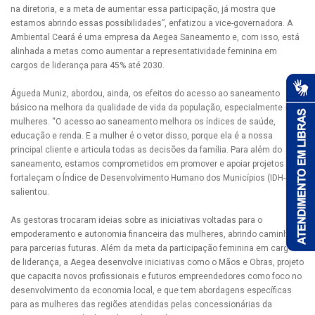
na diretoria, e a meta de aumentar essa participação, já mostra que
estamos abrindo essas possibilidades”, enfatizou a vice-governadora. A
Ambiental Ceará é uma empresa da Aegea Saneamento e, com isso, está
alinhada a metas como aumentar a representatividade feminina em
cargos de liderança para 45% até 2030.
Águeda Muniz, abordou, ainda, os efeitos do acesso ao saneamento
básico na melhora da qualidade de vida da população, especialmente das
mulheres. “O acesso ao saneamento melhora os índices de saúde,
educação e renda. E a mulher é o vetor disso, porque ela é a nossa
principal cliente e articula todas as decisões da família. Para além do
saneamento, estamos comprometidos em promover e apoiar projetos que
fortaleçam o Índice de Desenvolvimento Humano dos Municípios (IDH-M)”,
salientou.
As gestoras trocaram ideias sobre as iniciativas voltadas para o
empoderamento e autonomia financeira das mulheres, abrindo caminho
para parcerias futuras. Além da meta da participação feminina em cargos
de liderança, a Aegea desenvolve iniciativas como o Mãos e Obras, projeto
que capacita novos profissionais e futuros empreendedores como foco no
desenvolvimento da economia local, e que tem abordagens específicas
para as mulheres das regiões atendidas pelas concessionárias da