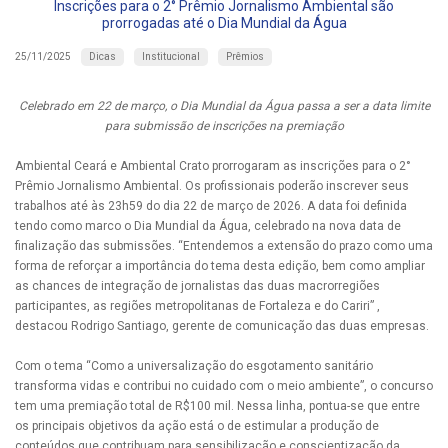
Inscrições para o 2° Prêmio Jornalismo Ambiental são
prorrogadas até o Dia Mundial da Água
Dicas
Institucional
Prêmios
25/11/2025
Celebrado em 22 de março, o Dia Mundial da Água passa a ser a data limite
para submissão de inscrições na premiação
Ambiental Ceará e Ambiental Crato prorrogaram as inscrições para o 2°
Prêmio Jornalismo Ambiental. Os profissionais poderão inscrever seus
trabalhos até às 23h59 do dia 22 de março de 2026. A data foi definida
tendo como marco o Dia Mundial da Água, celebrado na nova data de
finalização das submissões. “Entendemos a extensão do prazo como uma
forma de reforçar a importância do tema desta edição, bem como ampliar
as chances de integração de jornalistas das duas macrorregiões
participantes, as regiões metropolitanas de Fortaleza e do Cariri” ,
destacou Rodrigo Santiago, gerente de comunicação das duas empresas.
Com o tema “Como a universalização do esgotamento sanitário
transforma vidas e contribui no cuidado com o meio ambiente”, o concurso
tem uma premiação total de R$100 mil. Nessa linha, pontua-se que entre
os principais objetivos da ação está o de estimular a produção de
conteúdos que contribuam para sensibilização e conscientização da