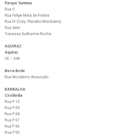
Parque Santana
Rua C
Rua Felipe Mota de Freitas
Rua IV (Conj. Planalto Mondubim)
Rua Sete
Travessa Guilherme Rocha
AQUIRAZ
Aquiraz
CE – 040
Berra Bode
Rua Nicodemo Assunção
BARBALHA
Cirolândia
Rua P 10
Rua P 09
Rua P 08
Rua P 07
Rua P 06
Rua P 05