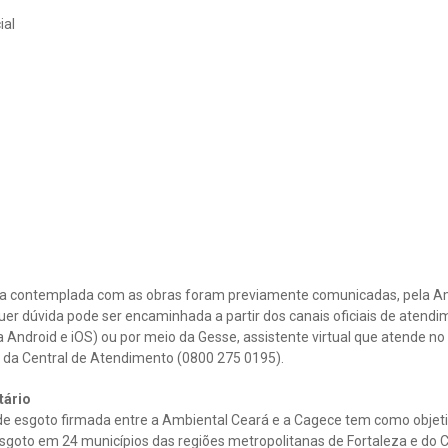
ial
ea contemplada com as obras foram previamente comunicadas, pela Am
uer dúvida pode ser encaminhada a partir dos canais oficiais de atendi
 Android e iOS) ou por meio da Gesse, assistente virtual que atende n
da Central de Atendimento (0800 275 0195).
tário
de esgoto firmada entre a Ambiental Ceará e a Cagece tem como objetiv
sgoto em 24 municípios das regiões metropolitanas de Fortaleza e do C