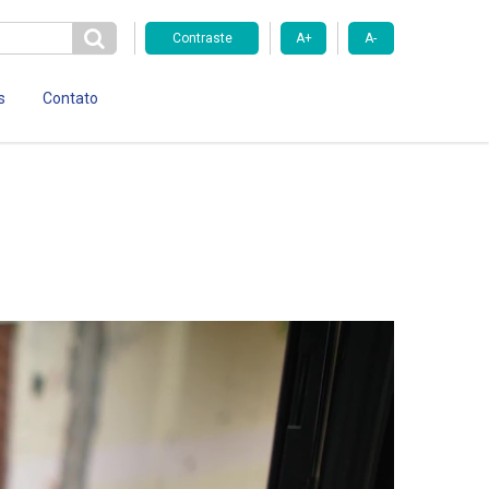
Contraste
A+
A-
s
Contato