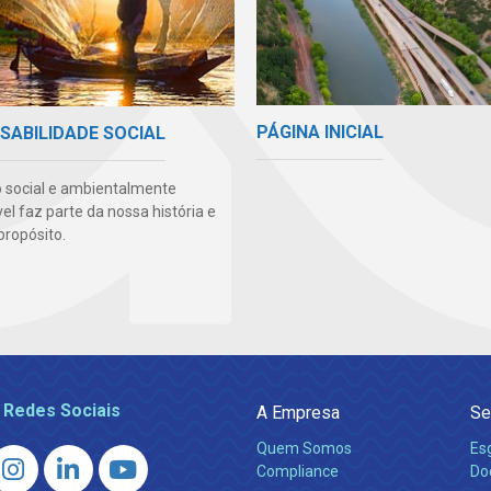
PÁGINA INICIAL
SABILIDADE SOCIAL
 social e ambientalmente
l faz parte da nossa história e
propósito.
 Redes Sociais
A Empresa
Se
Quem Somos
Es
Compliance
Do