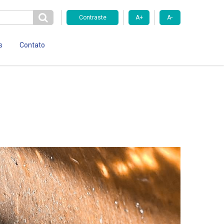
Contraste
A+
A-
s
Contato