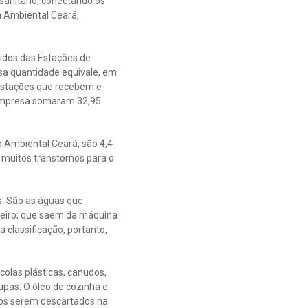
anitário, conectando os
a Ambiental Ceará,
lidos das Estações de
sa quantidade equivale, em
 estações que recebem e
a empresa somaram 32,95
 Ambiental Ceará, são 4,4
ra muitos transtornos para o
s. São as águas que
nheiro; que saem da máquina
 classificação, portanto,
olas plásticas, canudos,
upas. O óleo de cozinha e
pós serem descartados na