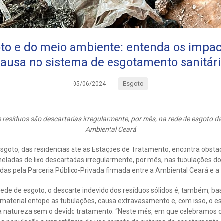
oto e do meio ambiente: entenda os impact
ausa no sistema de esgotamento sanitár
Esgoto
05/06/2024
 resíduos são descartadas irregularmente, por mês, na rede de esgoto d
Ambiental Ceará
esgoto, das residências até as Estações de Tratamento, encontra obst
oneladas de lixo descartadas irregularmente, por mês, nas tubulações 
idas pela Parceria Público-Privada firmada entre a Ambiental Ceará e 
 rede de esgoto, o descarte indevido dos resíduos sólidos é, também, ba
material entope as tubulações, causa extravasamento e, com isso, o es
 à natureza sem o devido tratamento. “Neste mês, em que celebramos o