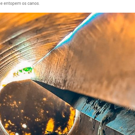
 e entopem os canos.