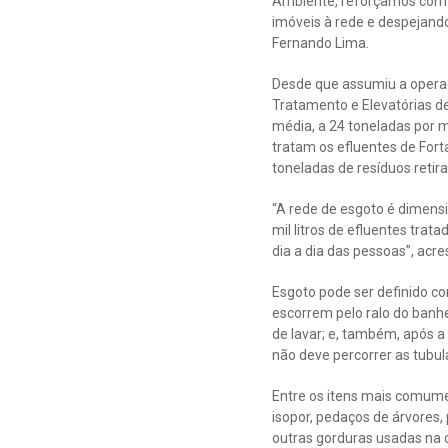
Ambiente, reforçamos com a
imóveis à rede e despejando
Fernando Lima.
Desde que assumiu a operaçã
Tratamento e Elevatórias d
média, a 24 toneladas por 
tratam os efluentes de For
toneladas de resíduos retira
“A rede de esgoto é dimens
mil litros de efluentes trat
dia a dia das pessoas”, acr
Esgoto pode ser definido co
escorrem pelo ralo do banh
de lavar; e, também, após a
não deve percorrer as tubu
Entre os itens mais comumen
isopor, pedaços de árvores,
outras gorduras usadas na