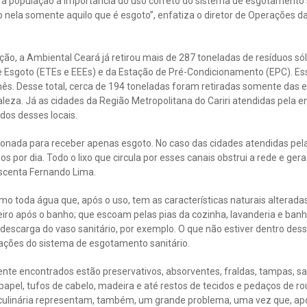
 população a importância do uso correto do sistema de esgotamento s
 nela somente aquilo que é esgoto”, enfatiza o diretor de Operações d
o, a Ambiental Ceará já retirou mais de 287 toneladas de resíduos só
e Esgoto (ETEs e EEEs) e da Estação de Pré-Condicionamento (EPC). Es
mês. Desse total, cerca de 194 toneladas foram retiradas somente das
taleza. Já as cidades da Região Metropolitana do Cariri atendidas pel
dos desses locais.
ionada para receber apenas esgoto. No caso das cidades atendidas pela
ados por dia. Todo o lixo que circula por esses canais obstrui a rede e ge
escenta Fernando Lima.
mo toda água que, após o uso, tem as características naturais alterada
eiro após o banho; que escoam pelas pias da cozinha, lavanderia e ba
 descarga do vaso sanitário, por exemplo. O que não estiver dentro dessa
lações do sistema de esgotamento sanitário.
te encontrados estão preservativos, absorventes, fraldas, tampas, sac
 papel, tufos de cabelo, madeira e até restos de tecidos e pedaços de ro
 culinária representam, também, um grande problema, uma vez que, a