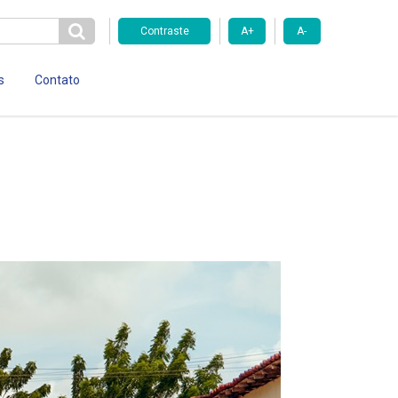
Contraste
A+
A-
s
Contato