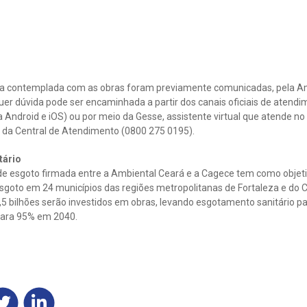
ea contemplada com as obras foram previamente comunicadas, pela Am
uer dúvida pode ser encaminhada a partir dos canais oficiais de atendi
 Android e iOS) ou por meio da Gesse, assistente virtual que atende n
da Central de Atendimento (0800 275 0195).
tário
de esgoto firmada entre a Ambiental Ceará e a Cagece tem como objetiv
sgoto em 24 municípios das regiões metropolitanas de Fortaleza e do C
,5 bilhões serão investidos em obras, levando esgotamento sanitário p
para 95% em 2040.