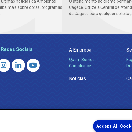
 últimas notícias da Ambiental
O atendimento ao cliente perma
aiba mais sobre obras, programas
Cagece. Utilize a Central de Aten
.
da Cagece para qualquer solicitaç
 Redes Sociais
A Empresa
Se
Quem Somos
Es
Compliance
Do
Notícias
Ca
Accept All Cook