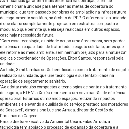
As mudanças garantem mais eficiência na operação, além de
dimensionar a unidade para atender as metas de cobertura do
município, que tem passado por obras de ampliação na infraestrutura
de esgotamento sanitário, no âmbito da PPP. O diferencial da unidade
é que ela foi completamente projetada em estrutura compacta e
modular, o que permite que ela seja realocada em outros espaços,
caso haja necessidade futura.
“Com essa tecnologia, a unidade ocupa uma área menor, sem perder
eficiência na capacidade de tratar todo o esgoto coletado, antes que
ele retorne ao meio ambiente, sem nenhum prejuízo para a natureza”,
explica o coordenador de Operações, Elton Santos, responsável pela
unidade.
Ao todo, 3 mil famílias serão beneficiadas com o tratamento de esgoto
realizado na unidade, que une tecnologia e sustentabilidade na
operação de esgotamento sanitário.
“Ao adotar módulos compactos e tecnologias de ponta no tratamento
de esgoto, a ETE Vila Xexéu representa um novo padrão de eficiência
operacional. Estamos otimizando espaços, reduzindo impactos
ambientais e elevando a qualidade do serviço prestado aos moradores
de Cascavel”, dimensiona Luciano Arruda, diretor de Gestão de
Parcerias da Cagece.
Para o diretor-executivo da Ambiental Ceará, Fábio Arruda, a
tecnologia tem apoiado o processo de expansão da cobertura e a