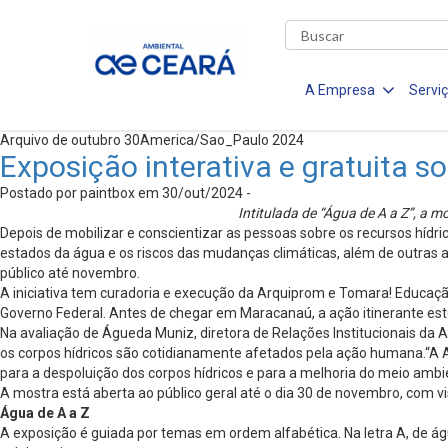
A Empresa
Servi
Arquivo de outubro 30America/Sao_Paulo 2024
Exposição interativa e gratuita
Postado por paintbox em 30/out/2024 -
Intitulada de “Água de A a Z”, a 
Depois de mobilizar e conscientizar as pessoas sobre os recursos hídr
estados da água e os riscos das mudanças climáticas, além de outras aç
público até novembro.
A iniciativa tem curadoria e execução da Arquiprom e Tomara! Educação 
Governo Federal. Antes de chegar em Maracanaú, a ação itinerante este
Na avaliação de Águeda Muniz, diretora de Relações Institucionais da
os corpos hídricos são cotidianamente afetados pela ação humana.“A A
para a despoluição dos corpos hídricos e para a melhoria do meio ambie
A mostra está aberta ao público geral até o dia 30 de novembro, com vi
Água de A a Z
A exposição é guiada por temas em ordem alfabética. Na letra A, de águ