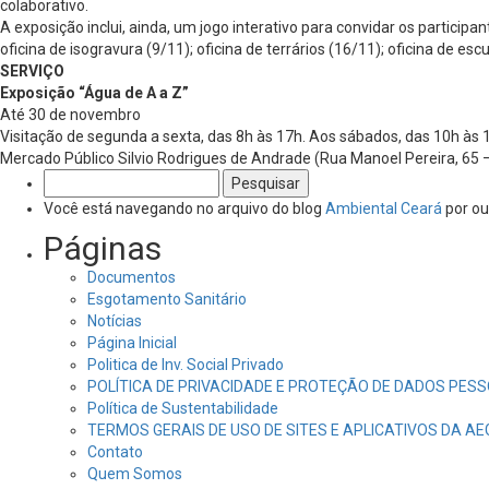
colaborativo.
A exposição inclui, ainda, um jogo interativo para convidar os partic
oficina de isogravura (9/11); oficina de terrários (16/11); oficina de e
SERVIÇO
Exposição “Água de A a Z”
Até 30 de novembro
Visitação de segunda a sexta, das 8h às 17h. Aos sábados, das 10h às 
Mercado Público Silvio Rodrigues de Andrade (Rua Manoel Pereira, 65
Pesquisar
por:
Você está navegando no arquivo do blog
Ambiental Ceará
por ou
Páginas
Documentos
Esgotamento Sanitário
Notícias
Página Inicial
Politica de Inv. Social Privado
POLÍTICA DE PRIVACIDADE E PROTEÇÃO DE DADOS PESS
Política de Sustentabilidade
TERMOS GERAIS DE USO DE SITES E APLICATIVOS DA A
Contato
Quem Somos