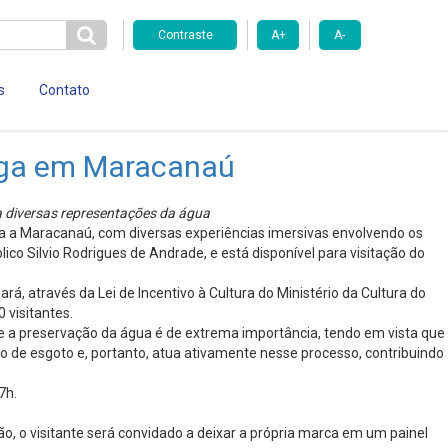
Contraste
A+
A-
s
Contato
hega em Maracanaú
da diversas representações da água
ega a Maracanaú, com diversas experiências imersivas envolvendo os
ico Silvio Rodrigues de Andrade, e está disponível para visitação do
á, através da Lei de Incentivo à Cultura do Ministério da Cultura do
 visitantes.
re a preservação da água é de extrema importância, tendo em vista que
o de esgoto e, portanto, atua ativamente nesse processo, contribuindo
7h.
o, o visitante será convidado a deixar a própria marca em um painel