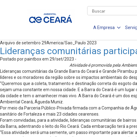
A Empresa
Servi
Arquivo de setembro 29America/Sao_Paulo 2023
Lideranças comunitárias particip
Postado por paintbox em 29/set/2023 -
Atividade é promovida pela Ambienta
Lideranças comunitárias da Grande Barra do Ceará e Grande Pirambu pa
líderes e os moradores da região sobre os impactos ambientais do despej
“Queremos que a coleta, tratamento e destinação correta do esgoto da
sejam uma constante em nossa cidade. E a Barra do Ceará é um lugar d
da cidade e tem o amanhecer mais vivo. A Barra do Ceará é um dos espaç
Ambiental Ceará, Águeda Muniz.
Por meio da Parceria Público-Privada firmada com a Companhia de Ág
sanitário de Fortaleza e mais 23 cidades cearenses.
Foram convidadas, para a atividade, lideranças comunitárias de bairros
da Barra, adentrando o leito do Rio Ceará. Cada embarcação terá a pr
“Essa atividade será uma semente, um passo importante para alertar a