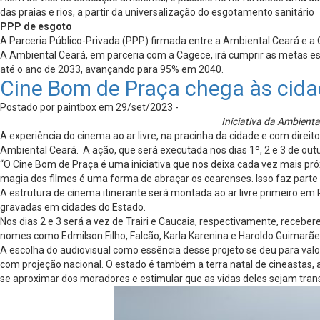
das praias e rios, a partir da universalização do esgotamento sanitário
PPP de esgoto
A Parceria Público-Privada (PPP) firmada entre a Ambiental Ceará e a C
A Ambiental Ceará, em parceria com a Cagece, irá cumprir as metas e
até o ano de 2033, avançando para 95% em 2040.
Cine Bom de Praça chega às cidad
Postado por paintbox em 29/set/2023 -
Iniciativa da Ambient
A experiência do cinema ao ar livre, na pracinha da cidade e com direi
Ambiental Ceará. A ação, que será executada nos dias 1º, 2 e 3 de ou
“O Cine Bom de Praça é uma iniciativa que nos deixa cada vez mais pr
magia dos filmes é uma forma de abraçar os cearenses. Isso faz parte d
A estrutura de cinema itinerante será montada ao ar livre primeiro em 
gravadas em cidades do Estado.
Nos dias 2 e 3 será a vez de Trairi e Caucaia, respectivamente, recebe
nomes como Edmilson Filho, Falcão, Karla Karenina e Haroldo Guimarães 
A escolha do audiovisual como essência desse projeto se deu para valo
com projeção nacional. O estado é também a terra natal de cineastas
se aproximar dos moradores e estimular que as vidas deles sejam tran