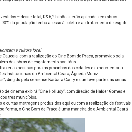
vestidos – desse total, R$ 6,2 bilhões serão aplicados em obras.
 90% da população tenha acesso à coleta e ao tratamento de esgoto
orizam a cultura local
ri e Caucaia, com a realização do Cine Bom de Praça, promovido pela
 além das obras de esgotamento sanitário.
Trazer as pessoas para as pracinhas das cidades e experimentar a
ções Institucionais da Ambiental Ceará, Águeda Muniz.
s”, dirigido pela cearense Bárbara Cariry e que teve parte das cenas
ão de cinema exibirá “Cine Holliúdy”, com direção de Halder Gomes e
dos três municípios.
s e curtas metragens produzidos aqui ou com a realização de festivais
essa forma, o Cine Bom de Praça é uma maneira de a Ambiental Ceará
a.