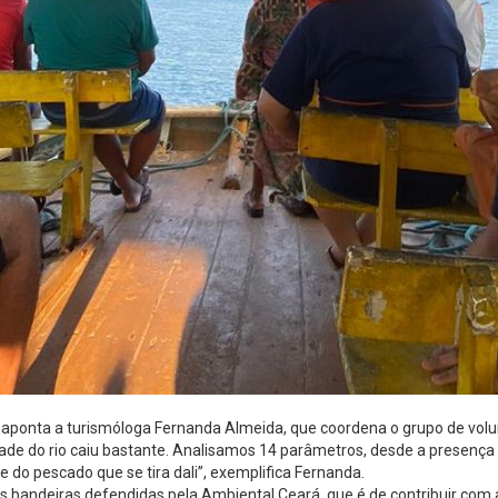
aponta a turismóloga Fernanda Almeida, que coordena o grupo de volun
dade do rio caiu bastante. Analisamos 14 parâmetros, desde a presença d
 do pescado que se tira dali”, exemplifica Fernanda.
as bandeiras defendidas pela Ambiental Ceará, que é de contribuir com