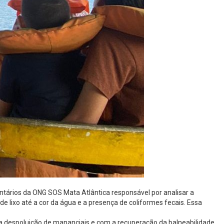
tários da ONG SOS Mata Atlântica responsável por analisar a
e lixo até a cor da água e a presença de coliformes fecais. Essa
 a despoluição de mananciais e com a recuperação da balneabilidade