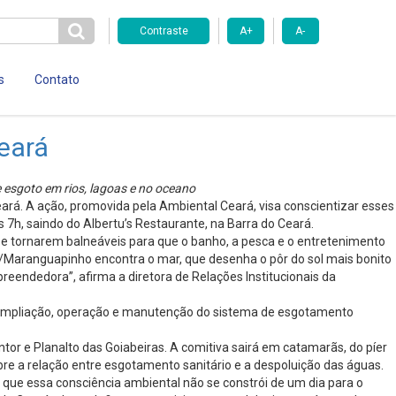
Contraste
A+
A-
s
Contato
eará
e esgoto em rios, lagoas e no oceano
ará. A ação, promovida pela Ambiental Ceará, visa conscientizar esses
s 7h, saindo do Albertu’s Restaurante, na Barra do Ceará.
se tornarem balneáveis para que o banho, a pesca e o entretenimento
á/Maranguapinho encontra o mar, que desenha o pôr do sol mais bonito
reendedora”, afirma a diretora de Relações Institucionais da
a ampliação, operação e manutenção do sistema de esgotamento
tor e Planalto das Goiabeiras. A comitiva sairá em catamarãs, do píer
re a relação entre esgotamento sanitário e a despoluição das águas.
que essa consciência ambiental não se constrói de um dia para o