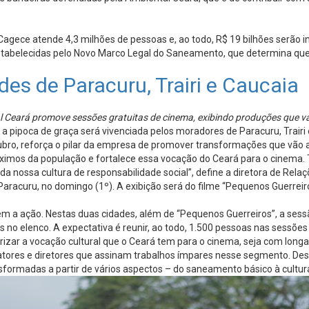
agece atende 4,3 milhões de pessoas e, ao todo, R$ 19 bilhões serão in
stabelecidas pelo Novo Marco Legal do Saneamento, que determina que
es de Paracuru, Trairi e Caucaia
al Ceará promove sessões gratuitas de cinema, exibindo produções que val
to a pipoca de graça será vivenciada pelos moradores de Paracuru, Trai
tubro, reforça o pilar da empresa de promover transformações que vão
óximos da população e fortalece essa vocação do Ceará para o cinema. 
a nossa cultura de responsabilidade social”, define a diretora de Rela
Paracuru, no domingo (1º). A exibição será do filme “Pequenos Guerreiro
rem a ação. Nestas duas cidades, além de “Pequenos Guerreiros”, a sess
no elenco. A expectativa é reunir, ao todo, 1.500 pessoas nas sessões 
rizar a vocação cultural que o Ceará tem para o cinema, seja com longa
, atores e diretores que assinam trabalhos ímpares nesse segmento. D
sformadas a partir de vários aspectos – do saneamento básico à cultur