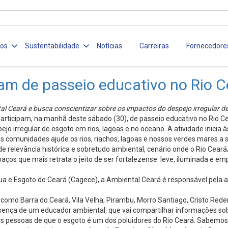
ços
Sustentabilidade
Notícias
Carreiras
Fornecedore
am de passeio educativo no Rio C
l Ceará e busca conscientizar sobre os impactos do despejo irregular d
rticipam, na manhã deste sábado (30), de passeio educativo no Rio Ce
o irregular de esgoto em rios, lagoas e no oceano. A atividade inicia à
s comunidades ajude os rios, riachos, lagoas e nossos verdes mares a 
e relevância histórica e sobretudo ambiental, cenário onde o Rio Cear
os que mais retrata o jeito de ser fortalezense: leve, iluminada e emp
ua e Esgoto do Ceará (Cagece), a Ambiental Ceará é responsável pel
 como Barra do Ceará, Vila Velha, Pirambu, Morro Santiago, Cristo Reden
esença de um educador ambiental, que vai compartilhar informações sob
s pessoas de que o esgoto é um dos poluidores do Rio Ceará. Sabemos 