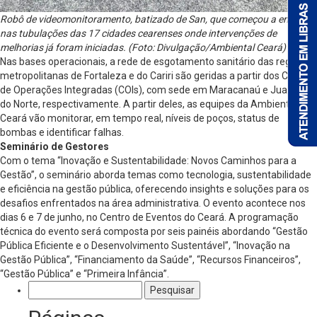
Robô de videomonitoramento, batizado de San, que começou a entrar
nas tubulações das 17 cidades cearenses onde intervenções de
melhorias já foram iniciadas. (Foto: Divulgação/Ambiental Ceará)
Nas bases operacionais, a rede de esgotamento sanitário das regiões
metropolitanas de Fortaleza e do Cariri são geridas a partir dos Centros
de Operações Integradas (COIs), com sede em Maracanaú e Juazeiro
do Norte, respectivamente. A partir deles, as equipes da Ambiental
Ceará vão monitorar, em tempo real, níveis de poços, status de
bombas e identificar falhas.
Seminário de Gestores
Com o tema “Inovação e Sustentabilidade: Novos Caminhos para a
Gestão”, o seminário aborda temas como tecnologia, sustentabilidade
e eficiência na gestão pública, oferecendo insights e soluções para os
desafios enfrentados na área administrativa. O evento acontece nos
dias 6 e 7 de junho, no Centro de Eventos do Ceará. A programação
técnica do evento será composta por seis painéis abordando “Gestão
Pública Eficiente e o Desenvolvimento Sustentável”, “Inovação na
Gestão Pública”, “Financiamento da Saúde”, “Recursos Financeiros”,
“Gestão Pública” e “Primeira Infância”.
Pesquisar
por: