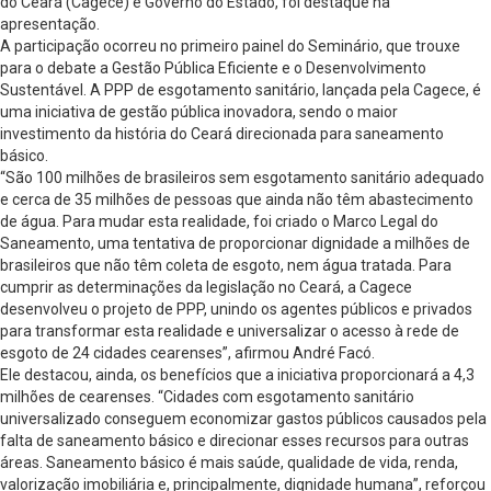
do Ceará (Cagece) e Governo do Estado, foi destaque na
apresentação.
A participação ocorreu no primeiro painel do Seminário, que trouxe
para o debate a Gestão Pública Eficiente e o Desenvolvimento
Sustentável. A PPP de esgotamento sanitário, lançada pela Cagece, é
uma iniciativa de gestão pública inovadora, sendo o maior
investimento da história do Ceará direcionada para saneamento
básico.
“São 100 milhões de brasileiros sem esgotamento sanitário adequado
e cerca de 35 milhões de pessoas que ainda não têm abastecimento
de água. Para mudar esta realidade, foi criado o Marco Legal do
Saneamento, uma tentativa de proporcionar dignidade a milhões de
brasileiros que não têm coleta de esgoto, nem água tratada. Para
cumprir as determinações da legislação no Ceará, a Cagece
desenvolveu o projeto de PPP, unindo os agentes públicos e privados
para transformar esta realidade e universalizar o acesso à rede de
esgoto de 24 cidades cearenses”, afirmou André Facó.
Ele destacou, ainda, os benefícios que a iniciativa proporcionará a 4,3
milhões de cearenses. “Cidades com esgotamento sanitário
universalizado conseguem economizar gastos públicos causados pela
falta de saneamento básico e direcionar esses recursos para outras
áreas. Saneamento básico é mais saúde, qualidade de vida, renda,
valorização imobiliária e, principalmente, dignidade humana”, reforçou