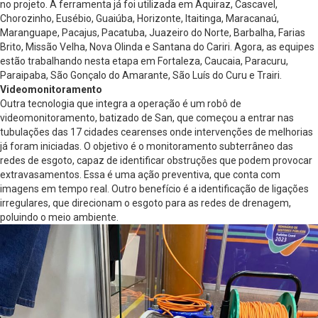
no projeto. A ferramenta já foi utilizada em Aquiraz, Cascavel,
Chorozinho, Eusébio, Guaiúba, Horizonte, Itaitinga, Maracanaú,
Maranguape, Pacajus, Pacatuba, Juazeiro do Norte, Barbalha, Farias
Brito, Missão Velha, Nova Olinda e Santana do Cariri. Agora, as equipes
estão trabalhando nesta etapa em Fortaleza, Caucaia, Paracuru,
Paraipaba, São Gonçalo do Amarante, São Luís do Curu e Trairi.
Videomonitoramento
Outra tecnologia que integra a operação é um robô de
videomonitoramento, batizado de San, que começou a entrar nas
tubulações das 17 cidades cearenses onde intervenções de melhorias
já foram iniciadas. O objetivo é o monitoramento subterrâneo das
redes de esgoto, capaz de identificar obstruções que podem provocar
extravasamentos. Essa é uma ação preventiva, que conta com
imagens em tempo real. Outro benefício é a identificação de ligações
irregulares, que direcionam o esgoto para as redes de drenagem,
poluindo o meio ambiente.