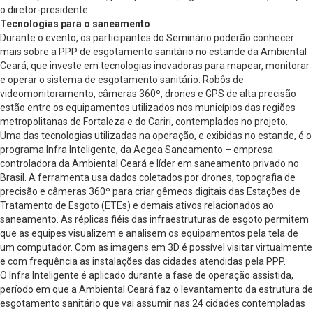
o diretor-presidente.
Tecnologias para o saneamento
Durante o evento, os participantes do Seminário poderão conhecer
mais sobre a PPP de esgotamento sanitário no estande da Ambiental
Ceará, que investe em tecnologias inovadoras para mapear, monitorar
e operar o sistema de esgotamento sanitário. Robôs de
videomonitoramento, câmeras 360º, drones e GPS de alta precisão
estão entre os equipamentos utilizados nos municípios das regiões
metropolitanas de Fortaleza e do Cariri, contemplados no projeto.
Uma das tecnologias utilizadas na operação, e exibidas no estande, é o
programa Infra Inteligente, da Aegea Saneamento – empresa
controladora da Ambiental Ceará e líder em saneamento privado no
Brasil. A ferramenta usa dados coletados por drones, topografia de
precisão e câmeras 360º para criar gêmeos digitais das Estações de
Tratamento de Esgoto (ETEs) e demais ativos relacionados ao
saneamento. As réplicas fiéis das infraestruturas de esgoto permitem
que as equipes visualizem e analisem os equipamentos pela tela de
um computador. Com as imagens em 3D é possível visitar virtualmente
e com frequência as instalações das cidades atendidas pela PPP.
O Infra Inteligente é aplicado durante a fase de operação assistida,
período em que a Ambiental Ceará faz o levantamento da estrutura de
esgotamento sanitário que vai assumir nas 24 cidades contempladas