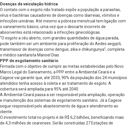
Doenças de veiculação hídrica
O contato com o esgoto não tratado expõe a população a parasitas,
vírus e bactérias causadores de doenças como diarreias, vômitos e
infecções urinárias. Até mesmo a pobreza menstrual tem ligação com
o saneamento básico, uma vez que o descarte incorreto de
absorventes está relacionado a infecções ginecológicas.
“O esgoto a céu aberto, com grandes quantidades de água parada,
pode também ser um ambiente para proliferação do Aedes aegypti,
transmissor de doenças como dengue, zika e chikungunya”, completa
o médico sanitarista Manoel Dias.
PPP de esgotamento sanitário
Firmada com o objetivo de cumprir as metas estabelecidas pelo Novo
Marco Legal do Saneamento, a PPP entre a Ambiental Ceará e a
Cagece vai garantir que, até 2033, 90% da população dos 24 municípios
atendidos tenha acesso à coleta e ao tratamento de esgoto. A
cobertura será ampliada para 95% até 2040.
A Ambiental Ceará passa a ser responsável pela ampliação, operação
e manutenção dos sistemas de esgotamento sanitário. Já a Cagece
segue responsável pelo abastecimento de água e atendimento ao
cliente.
O investimento total no projeto é de R$ 6,2 bilhões, beneficiando mais
de 4,3 milhões de cearenses. Serão construídas 27 Estações de