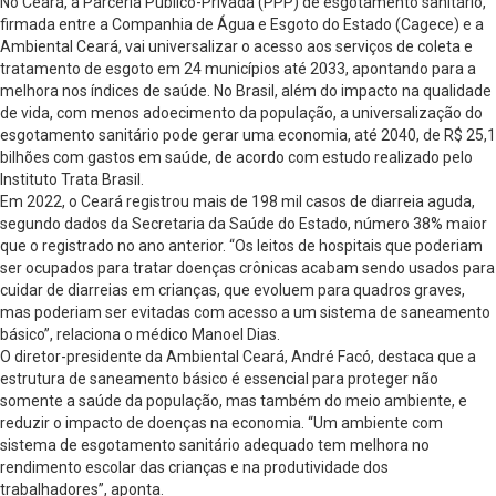
No Ceará, a Parceria Público-Privada (PPP) de esgotamento sanitário,
firmada entre a Companhia de Água e Esgoto do Estado (Cagece) e a
Ambiental Ceará, vai universalizar o acesso aos serviços de coleta e
tratamento de esgoto em 24 municípios até 2033, apontando para a
melhora nos índices de saúde. No Brasil, além do impacto na qualidade
de vida, com menos adoecimento da população, a universalização do
esgotamento sanitário pode gerar uma economia, até 2040, de R$ 25,1
bilhões com gastos em saúde, de acordo com estudo realizado pelo
Instituto Trata Brasil.
Em 2022, o Ceará registrou mais de 198 mil casos de diarreia aguda,
segundo dados da Secretaria da Saúde do Estado, número 38% maior
que o registrado no ano anterior. “Os leitos de hospitais que poderiam
ser ocupados para tratar doenças crônicas acabam sendo usados para
cuidar de diarreias em crianças, que evoluem para quadros graves,
mas poderiam ser evitadas com acesso a um sistema de saneamento
básico”, relaciona o médico Manoel Dias.
O diretor-presidente da Ambiental Ceará, André Facó, destaca que a
estrutura de saneamento básico é essencial para proteger não
somente a saúde da população, mas também do meio ambiente, e
reduzir o impacto de doenças na economia. “Um ambiente com
sistema de esgotamento sanitário adequado tem melhora no
rendimento escolar das crianças e na produtividade dos
trabalhadores”, aponta.