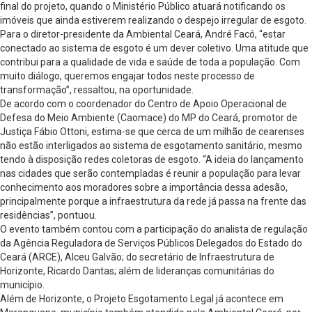
final do projeto, quando o Ministério Público atuará notificando os
imóveis que ainda estiverem realizando o despejo irregular de esgoto.
Para o diretor-presidente da Ambiental Ceará, André Facó, “estar
conectado ao sistema de esgoto é um dever coletivo. Uma atitude que
contribui para a qualidade de vida e saúde de toda a população. Com
muito diálogo, queremos engajar todos neste processo de
transformação”, ressaltou, na oportunidade.
De acordo com o coordenador do Centro de Apoio Operacional de
Defesa do Meio Ambiente (Caomace) do MP do Ceará, promotor de
Justiça Fábio Ottoni, estima-se que cerca de um milhão de cearenses
não estão interligados ao sistema de esgotamento sanitário, mesmo
tendo à disposição redes coletoras de esgoto. “A ideia do lançamento
nas cidades que serão contempladas é reunir a população para levar
conhecimento aos moradores sobre a importância dessa adesão,
principalmente porque a infraestrutura da rede já passa na frente das
residências”, pontuou.
O evento também contou com a participação do analista de regulação
da Agência Reguladora de Serviços Públicos Delegados do Estado do
Ceará (ARCE), Alceu Galvão; do secretário de Infraestrutura de
Horizonte, Ricardo Dantas; além de lideranças comunitárias do
município.
Além de Horizonte, o Projeto Esgotamento Legal já acontece em