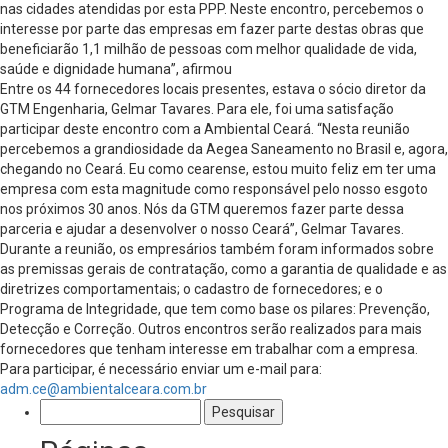
nas cidades atendidas por esta PPP. Neste encontro, percebemos o
interesse por parte das empresas em fazer parte destas obras que
beneficiarão 1,1 milhão de pessoas com melhor qualidade de vida,
saúde e dignidade humana”, afirmou
Entre os 44 fornecedores locais presentes, estava o sócio diretor da
GTM Engenharia, Gelmar Tavares. Para ele, foi uma satisfação
participar deste encontro com a Ambiental Ceará. “Nesta reunião
percebemos a grandiosidade da Aegea Saneamento no Brasil e, agora,
chegando no Ceará. Eu como cearense, estou muito feliz em ter uma
empresa com esta magnitude como responsável pelo nosso esgoto
nos próximos 30 anos. Nós da GTM queremos fazer parte dessa
parceria e ajudar a desenvolver o nosso Ceará”, Gelmar Tavares.
Durante a reunião, os empresários também foram informados sobre
as premissas gerais de contratação, como a garantia de qualidade e as
diretrizes comportamentais; o cadastro de fornecedores; e o
Programa de Integridade, que tem
como base os pilares: Prevenção,
Detecção e Correção
. Outros encontros serão realizados para mais
fornecedores que tenham interesse em trabalhar com a empresa.
Para participar, é necessário enviar um e-mail para:
adm.ce@ambientalceara.com.br
Pesquisar
por: