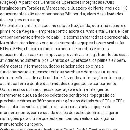
(Cagece). A partir dos Centros de Operações Integradas (COIs)
instalados em Fortaleza, Maracanaú e Juazeiro do Norte, mais de 110
equipamentos são acompanhados 24h por dia, além das atividades
das equipes em campo.
O monitoramento realizado no estado traz, ainda, outra inovação: é o
primeiro da Aegea – empresa controladora da Ambiental Ceará e líder
em saneamento privado no país – a acompanhar rotinas operacionais.
Na prática, significa dizer que diariamente, equipes fazem visitas às
ETEs e EEEs, checam o funcionamento de bombas e outros
equipamentos, realizam limpezas preventivas e registram todas essas
atividades no sistema. Nos Centros de Operações, os painéis exibem,
além destas informações, dados relacionados ao clima e
funcionamento em tempo real das bombas e demais estruturas
eletromecânicas de cada unidade, fazendo a integração entre o que
acontece fora e dentro das unidades de gestão do saneamento.
Outro recurso utilizado nessa operação é o Infra Inteligente,
ferramenta que usa dados coletados por drones, topografia de
precisão e câmeras 360º para criar gêmeos digitais das ETEs e EEEs.
Essas plantas virtuais podem ser acionadas pelas equipes de
monitoramento, com o uso de óculos de realidade virtual, e gerar
instruções para o time que está em campo, realizando alguma
manutenção ou reparo.
O diretor-presidente da Ambiental Ceará, André Facó, explica os