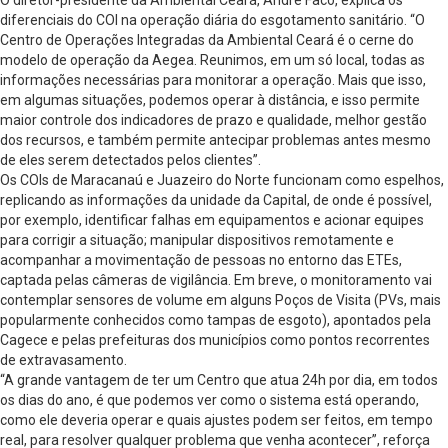
diferenciais do COI na operação diária do esgotamento sanitário. “O
Centro de Operações Integradas da Ambiental Ceará é o cerne do
modelo de operação da Aegea. Reunimos, em um só local, todas as
informações necessárias para monitorar a operação. Mais que isso,
em algumas situações, podemos operar à distância, e isso permite
maior controle dos indicadores de prazo e qualidade, melhor gestão
dos recursos, e também permite antecipar problemas antes mesmo
de eles serem detectados pelos clientes”.
Os COIs de Maracanaú e Juazeiro do Norte funcionam como espelhos,
replicando as informações da unidade da Capital, de onde é possível,
por exemplo, identificar falhas em equipamentos e acionar equipes
para corrigir a situação; manipular dispositivos remotamente e
acompanhar a movimentação de pessoas no entorno das ETEs,
captada pelas câmeras de vigilância. Em breve, o monitoramento vai
contemplar sensores de volume em alguns Poços de Visita (PVs, mais
popularmente conhecidos como tampas de esgoto), apontados pela
Cagece e pelas prefeituras dos municípios como pontos recorrentes
de extravasamento.
“A grande vantagem de ter um Centro que atua 24h por dia, em todos
os dias do ano, é que podemos ver como o sistema está operando,
como ele deveria operar e quais ajustes podem ser feitos, em tempo
real, para resolver qualquer problema que venha acontecer”, reforça